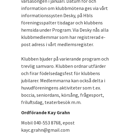
vårsäsongen i januari. Datum för och
information om klubbmötena ges via vårt
informationssysten Desky, på Hbls
föreningsspalter tisdagar och klubbens
hemsida under Program. Via Desky nås alla
klubbmedlemmar som har registrerad e-
post adress i vårt medlemsregister.
Klubben bjuder på varierande program och
trevlig samvaro. Klubben ordnar utfärder
och firar födelsedagsfest för klubbens
jubilarer. Medlemmarna kan också delta i
huvudföreningens aktiviteter som t.ex.
boccia, seniordans, körsång, frågesport,
friluftsdag, teaterbesök m.m.
Ordförande Kay Grahn
Mobil 040-553 8768, epost
kayc.grahn@gmail.com